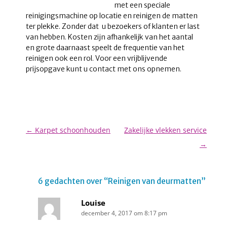
met een speciale
reinigingsmachine op locatie en reinigen de matten
ter plekke. Zonder dat u bezoekers of klanten er last
van hebben. Kosten zijn afhankelijk van het aantal
en grote daarnaast speelt de frequentie van het
reinigen ook een rol. Voor een vrijblijvende
prijsopgave kunt u contact met ons opnemen.
BERICHTNAVIGATIE
←
Karpet schoonhouden
Zakelijke vlekken service
→
6 gedachten over “
Reinigen van deurmatten
”
Louise
december 4, 2017 om 8:17 pm