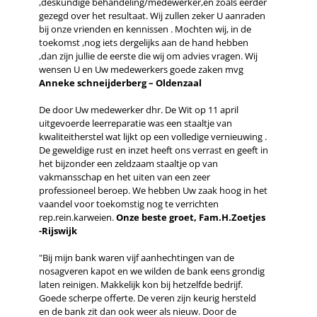
,deskundige behandeling/medewerker,en zoals eerder
gezegd over het resultaat. Wij zullen zeker U aanraden
bij onze vrienden en kennissen . Mochten wij, in de
toekomst ,nog iets dergelijks aan de hand hebben
,dan zijn jullie de eerste die wij om advies vragen. Wij
wensen U en Uw medewerkers goede zaken mvg
Anneke schneijderberg – Oldenzaal
De door Uw medewerker dhr. De Wit op 11 april
uitgevoerde leerreparatie was een staaltje van
kwaliteitherstel wat lijkt op een volledige vernieuwing .
De geweldige rust en inzet heeft ons verrast en geeft in
het bijzonder een zeldzaam staaltje op van
vakmansschap en het uiten van een zeer
professioneel beroep. We hebben Uw zaak hoog in het
vaandel voor toekomstig nog te verrichten
rep.rein.karweien.
Onze beste groet, Fam.H.Zoetjes
-Rijswijk
"Bij mijn bank waren vijf aanhechtingen van de
nosagveren kapot en we wilden de bank eens grondig
laten reinigen. Makkelijk kon bij hetzelfde bedrijf.
Goede scherpe offerte. De veren zijn keurig hersteld
en de bank zit dan ook weer als nieuw. Door de