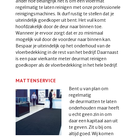
ander hoe belangrijk het is om een vloermat
regelmatig te laten reinigen met onze professionele
reinigingsmachines. Ik durf rustig te stellen dat je
uiteindelijk goedkoper uit bent. Het vuil komt
hoofdzakelijk door de deur naar binnen toe.
Wanneer je ervoor zorgt dat er zo minimaal
mogelijk vuil door de voordeur naar binnen kan.
Bespaar je uiteindelijk op het onderhoud van de
vloerbedekking in de rest van het bedrijf. Daarnaast
is een paar vierkante meter deurmat reinigen
goedkoper als de vloerbedekking in het hele bedrijf.
MATTENSERVICE
Bent u van plan om
regelmatig
de deurmatten te laten
onderhouden maar heeft
u echt geen zin in om
daar een kapitaal aan uit
te geven. Zit u bij ons
altijd goed. Wij komen