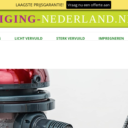
LAAGSTE PRIJSGARANTIE!
Vraag nu een offerte aan
IGING-
NEDERLAND.N
Ga naar de inhoud
S
LICHT VERVUILD
STERK VERVUILD
IMPREGNEREN