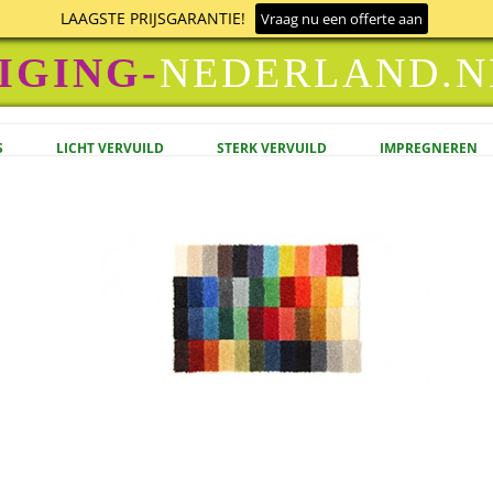
LAAGSTE PRIJSGARANTIE!
Vraag nu een offerte aan
IGING-
NEDERLAND.N
Ga naar de inhoud
S
LICHT VERVUILD
STERK VERVUILD
IMPREGNEREN